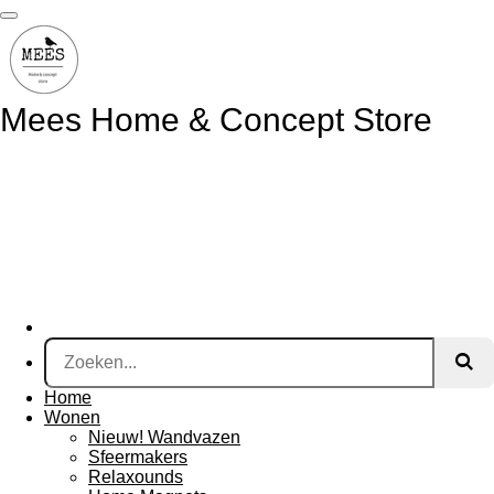
Ga
direct
naar
de
hoofdinhoud
Mees Home & Concept Store
Home
Wonen
Nieuw! Wandvazen
Sfeermakers
Relaxounds