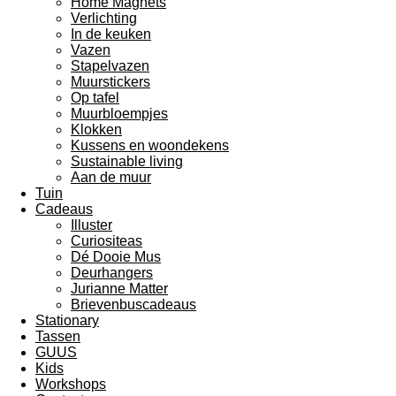
Home Magnets
Verlichting
In de keuken
Vazen
Stapelvazen
Muurstickers
Op tafel
Muurbloempjes
Klokken
Kussens en woondekens
Sustainable living
Aan de muur
Tuin
Cadeaus
Illuster
Curiositeas
Dé Dooie Mus
Deurhangers
Jurianne Matter
Brievenbuscadeaus
Stationary
Tassen
GUUS
Kids
Workshops