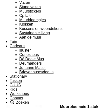
Vazen
Stapelvazen
Muurstickers
Op tafel
Muurbloempjes
Klokken
Kussens en woondekens
Sustainable living
Aan de muur
Tuin
Cadeaus
Illuster
Curiositeas
Dé Dooie Mus
Deurhangers
Jurianne Matter
Brievenbuscadeaus
Stationary
Tassen
GUUS
Kids
Workshops
Contact
Zoeken
Muurbloempje 1 stuk