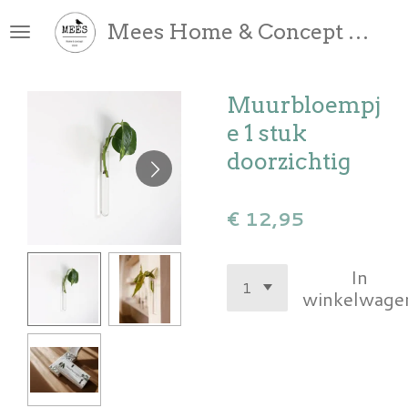
Ga
Mees Home & Concept Store
direct
naar
de
Muurbloempj
hoofdinhoud
e 1 stuk
doorzichtig
€ 12,95
In
winkelwage